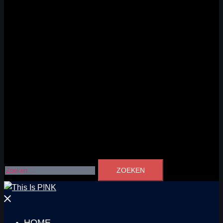
Zoeken
naar:
Menu
sluiten
HOME