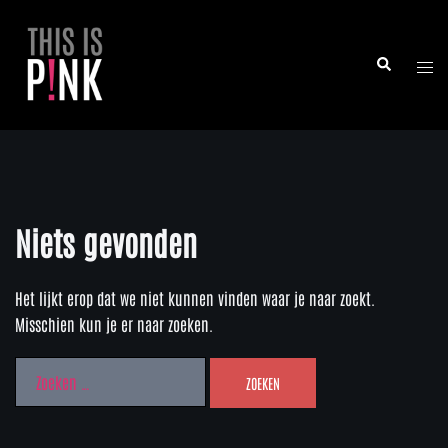
Ga
naar
Zoeken
de
Toggl
inhoud
men
Niets gevonden
Het lijkt erop dat we niet kunnen vinden waar je naar zoekt.
Misschien kun je er naar zoeken.
Zoeken
naar: